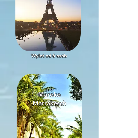
Wylot od 6 osób
Maroko
Marrakesch