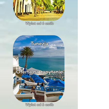
Wylot od 6 osób
Tunezja
Oferta na zapytanie
Wylot od 6 osób