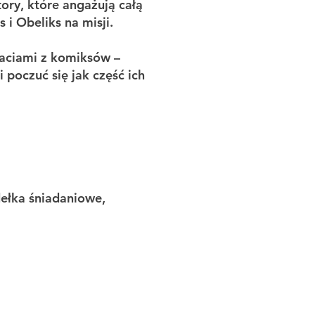
ory, które angażują całą
s i Obeliks na misji.
taciami z komiksów –
 poczuć się jak część ich
ełka śniadaniowe,