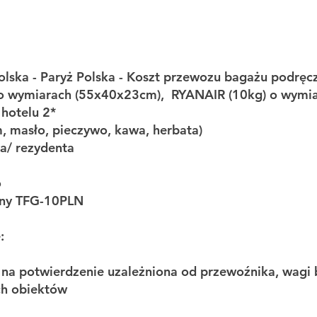
Polska - Paryż Polska - Koszt przewozu bagażu podręcz
) o wymiarach (55x40x23cm), RYANAIR (10kg) o wymi
hotelu 2*
m, masło, pieczywo, kawa, herbata)
ta/ rezydenta
o
yjny TFG-10PLN
:
 na potwierdzenie uzależniona od przewoźnika, wagi b
ch obiektów