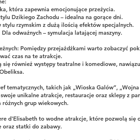
ne:
ska, która zapewnia emocjonujące przeżycia.
ylu Dzikiego Zachodu – idealna na gorące dni.
stylu rzymskim z dużą ilością efektów specjalnych.
: Dla odważnych – symulacja latającej maszyny.
ieżnych: Pomiędzy przejażdżkami warto zobaczyć poka
wać czas na te atrakcje.
się również występy teatralne i komediowe, nawiąz
 Obeliksa.
stref tematycznych, takich jak „Wioska Galów”, „Woj
a swoje unikalne atrakcje, restauracje oraz sklepy z p
 różnych grup wiekowych.
ière d'Elisabeth to wodne atrakcje, które pozwolą się 
e oraz statki do zabawy.