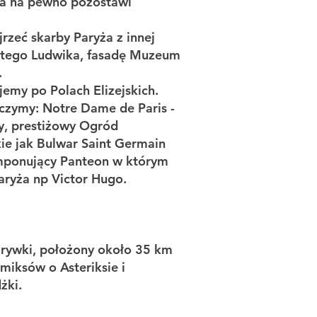
óra na pewno pozostawi
zeć skarby Paryża z innej
iętego Ludwika, fasadę Muzeum
.
emy po Polach Elizejskich.
czymy: Notre Dame de Paris -
py, prestiżowy Ogród
kie jak Bulwar Saint Germain
imponujący Panteon w którym
aryża np Victor Hugo.
rozrywki, położony około 35 km
miksów o Asteriksie i
żki.