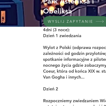
Park Asteriksa i
Obeliksa
WYSLIJ ZAPYTANIE
4dni (3 noce):
Dzień 1 zwiedzania
Wylot z Polski (odprawa rozpocz
zależności od godzin przylotów
spotkanie informacyjne z pilot
nocnego życia gdzie zobaczymy s
Coeur, która od końca XIX w. st
Van Gogha i innych...
Dzień 2
Rozpoczniemy zwiedzaniem Wieży