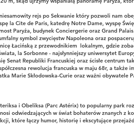
 320 m, skąd ujrzymy wspaniałą panoramę Paryża, kt
iesamowity rejs po Sekwanie który pozwoli nam obejr
spę la Cite de Paris, katedrę Notre Dame, wyspę Św
 most Paryża, budynek Conciergerie oraz Grand Palais
umfalny symbol zwycięstw Napoleona oraz pospaceruj
lnicę Łacińską z przewodnikiem lokalnym, gdzie zoba
świata, la Sorbonne - najsłynniejszy uniwersytet Euro
ę Senat Republiki Francuskiej oraz ścisłe centrum ta
spółczesna rewolucja francuska w maju 68r, a także 
stka Marie Skłodowska-Curie oraz ważni obywatele P
steriksa i Obeliksa (Parc Astérix) to popularny park 
enosi odwiedzających w świat bohaterów znanych z ko
kcji, które łączy humor, historię i ekscytujące przejażd