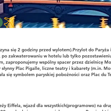
yna się 2 godziny przed wylotem).Przylot do Paryża i
, po zakwaterowaniu w hotelu lub tylko pozostawien
em, zaproponujemy wspólny spacer przez dzielnicę Mon
łynny Plac Pigalle, liczne teatry i kabarety (m.in. Mo
ała się symbolem paryskiej pobożności oraz Plac du Te
 Eiffela, wjazd dla wszystkich(programowo) na drug