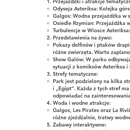
Przejażdżki i atrakcje tematycz
Odyseja Asteriksa: Kolejka gór
Galgos: Wodna przejażdżka w st
Osiedle Rzymian: Przejażdżka w 
Turbulencje w Wiosce Asteriksa
Przedstawienia na żywo:
Pokazy delfinów i ptaków drap
różne zwierzęta. Warto zaplano
Show Galów: W parku odbywają 
sytuacji z komiksów Asteriksa i
Strefy tematyczne:
Park jest podzielony na kilka 
i „Egipt”. Każda z tych stref m
odpowiadać na zainteresowania
Woda i wodne atrakcje:
Galgos, Les Pirates oraz La Riv
różne zjeżdżalnie, tratwy wodn
Zabawy interaktywne: