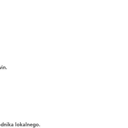
win.
odnika lokalnego.