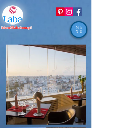
biuro@labatour.pl
ME
NU