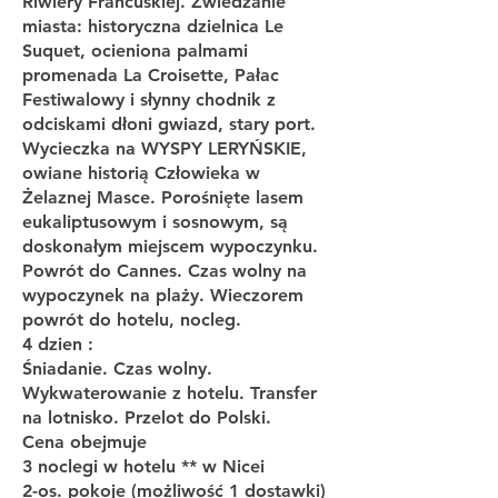
Riwiery Francuskiej. Zwiedzanie
miasta: historyczna dzielnica Le
Suquet, ocieniona palmami
promenada La Croisette, Pałac
Festiwalowy i słynny chodnik z
odciskami dłoni gwiazd, stary port.
Wycieczka na WYSPY LERYŃSKIE,
owiane historią Człowieka w
Żelaznej Masce. Porośnięte lasem
eukaliptusowym i sosnowym, są
doskonałym miejscem wypoczynku.
Powrót do Cannes. Czas wolny na
wypoczynek na plaży. Wieczorem
powrót do hotelu, nocleg.
4 dzien :
Śniadanie. Czas wolny.
Wykwaterowanie z hotelu. Transfer
na lotnisko. Przelot do Polski.
Cena obejmuje
3 noclegi w hotelu ** w Nicei
2-os. pokoje (możliwość 1 dostawki)